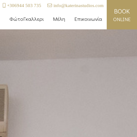
+306944 503 735
info@katerinastudios.com
BOOK
ή
ΦώτοΓκαλλερι
Μέλη
Επικοινωνία
ONLINE