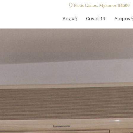
Platis Gialos, Mykonos 84600
Αρχική
Covid-19
Διαμον