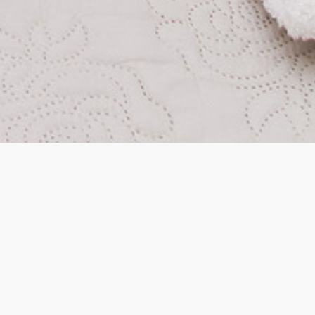
Bedding
1 Διπλ(ά) / 2 Twin