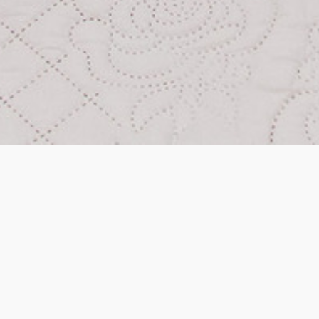
Room Size
2
25 m
Features