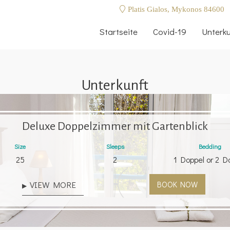
Platis Gialos, Mykonos 84600
Startseite
Covid-19
Unterku
Unterkunft
Deluxe Doppelzimmer mit Gartenblick
Size
Sleeps
Bedding
25
2
1 Doppel or 2 D
VIEW MORE
BOOK NOW